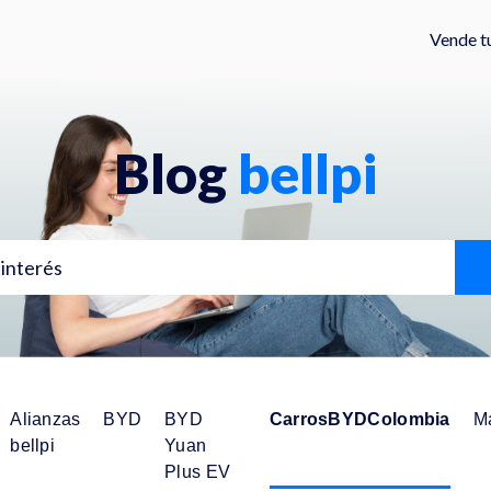
Vende t
Blog
bellpi
Alianzas
BYD
BYD
CarrosBYDColombia
M
bellpi
Yuan
Plus EV